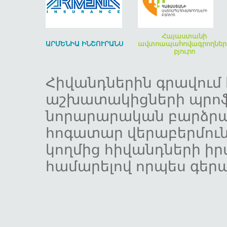
Հայաստանի
ԱՐՄԵՆԻԱ ԻՆՇՈՒՐԱՆՍ
ավտոապահովագրողներ
բյուրո
Հիվանդներին գրավում է
աշխատակիցների պրոֆե
նորարարական բարձրա
հոգատար վերաբերմու
կողմից հիվանդների ի
համարելով որպես գեր