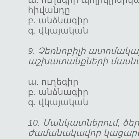
հիվանդը
բ. անձնա
գ. վկայական
9. Չեռնոբիլի ատոմակ
աշխատանքների մա
ա. ուղեգ
բ. անձնա
գ. վկայակ
10. Մանկատներում, ծե
ժամանակավոր կացար