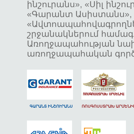
ինշուրանս», «Սիլ ինշո
«Գարանտ Ասիստանս», 
«Ավտոապահովագրողնե
շրջանակներում համագ
Առողջապահության ն
առողջապահական գործ
ԳԱՐԱՆՏ ԻՆՇՈՒՐԱՆՍ
ՌՈՍԳՈՍՍՏՐԱԽ ԱՐՄԵՆԻ