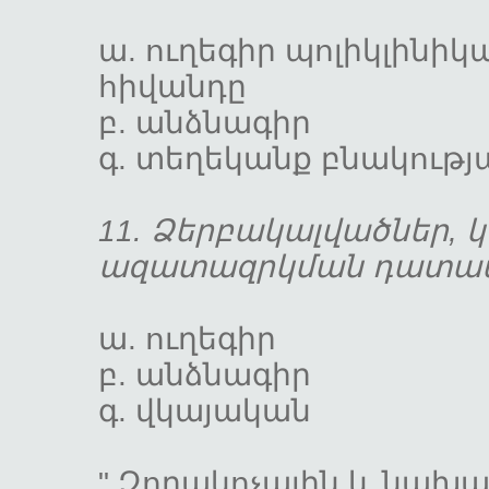
ա. ուղեգիր պոլիկլինիկ
հիվանդը
բ. անձնա
գ. տեղեկանք բնակ
11. Ձերբակալվածներ,
ազատազրկման դատա
ա. ուղեգ
բ. անձնա
գ. վկայա
" Զորակոչային և նախա