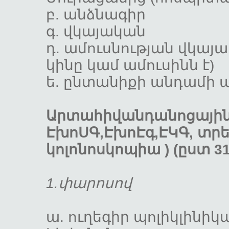
բ. անձնա
գ. վկայ
դ. ամուսնության վկա
կինը կամ ամուսինն
ե. ընտանիքի 
Արտահիվանդանոցային 
ԷխոՍԳ,ԷխոԷգ,ԷԿԳ, տրե
կոլոնոսկոպիա ) (ըստ 3
1.փարոսով
ա. ուղեգիր պոլիկլինիկ