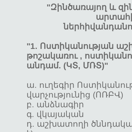
"Զինծառայող և զ
արտահի
ներհիվանդանոց
"1. Ոստիկանության ա
թոշակառու , ոստիկան
անդամ. (ԿՏ, ՄՌՏ)"
ա. ուղեգիր Ոստիկանո
վարչությունից (ՈՌ
բ. անձնա
գ. վկայա
դ. աշխատողի ծննդակա