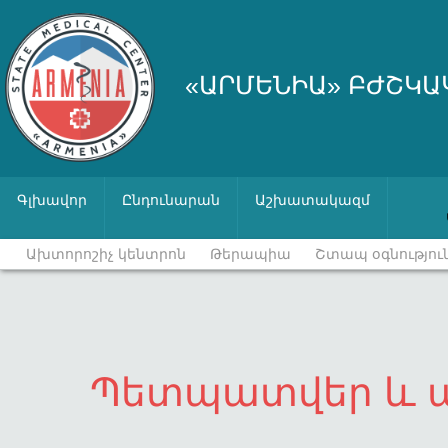
«ԱՐՄԵՆԻԱ» ԲԺՇԿԱ
Գլխավոր
Ընդունարան
Աշխատակազմ
Ախտորոշիչ կենտրոն
Թերապիա
Շտապ օգնությու
Պետպատվեր և ա