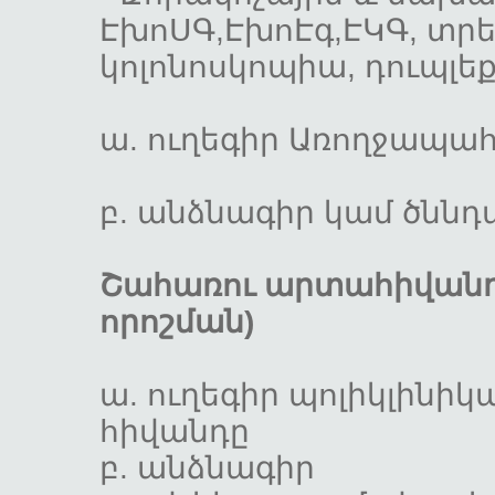
ԷխոՍԳ,ԷխոԷգ,ԷԿԳ, տրե
կոլոնոսկոպիա, դուպլեք
ա. ուղեգիր Առողջա
բ. անձնագիր 
Շահառու արտահիվանդան
որոշման)
ա. ուղեգիր պոլիկլինիկ
հիվանդը
բ. անձնա