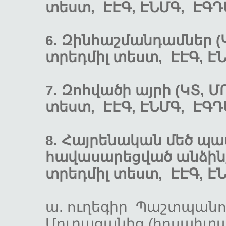
տեստ, ԷԷԳ, ԷՆՄԳ, ԷԳԴ
6. Զինհաշմանդամներ (
տրեդմիլ տեստ, ԷԷԳ, Է
7. Զոհվածի այրի (ԿՏ, 
տեստ, ԷԷԳ, ԷՆՄԳ, ԷԳԴ
8. Հայրենական մեծ պ
հավասարեցված անձինք 
տրեդմիլ տեստ, ԷԷԳ, Է
ա. ուղեգիր Պաշտպանո
Մուրացանից (հոսպի