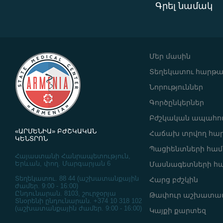
Գրել նամակ
Մեր մասին
Տեղեկատու հարթ
Նորություններ
Գործընկերներ
Բժշկական ապահով
«ԱՐՄԵՆԻԱ» ԲԺՇԿԱԿԱՆ
Հաճախ տրվող հա
ԿԵՆՏՐՈՆ
Պացիենտների հա
Հայաստանի Հանրապետություն,
Երևան, փող. Մարգարյան 6
Մասնագետների հ
Տեղեկատու. 88 44 (աշխատանքային
Հարց բժշկին
ժամեր. 9:00 - 16:00)
Ընդունարան. 8103, շուրջօրյա
Թափուր աշխատա
Տնօրենի ընդունարան. +374 10 318 102
(աշխատանքային ժամեր. 9:00 - 16:00)
Կայքի քարտեզ