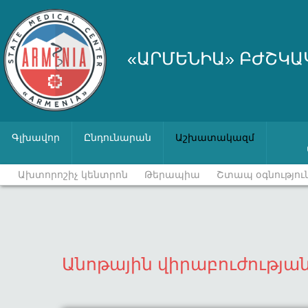
«ԱՐՄԵՆԻԱ» ԲԺՇԿԱ
Գլխավոր
Ընդունարան
Աշխատակազմ
Ախտորոշիչ կենտրոն
Թերապիա
Շտապ օգնությու
Անոթային վիրաբուժությա