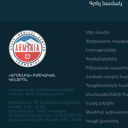
Գրել նամակ
Մեր մասին
Տեղեկատու հարթ
Նորություններ
Գործընկերներ
Բժշկական ապահով
«ԱՐՄԵՆԻԱ» ԲԺՇԿԱԿԱՆ
Հաճախ տրվող հա
ԿԵՆՏՐՈՆ
Պացիենտների հա
Հայաստանի Հանրապետություն,
Երևան, փող. Մարգարյան 6
Մասնագետների հ
Տեղեկատու. 88 44 (աշխատանքային
Հարց բժշկին
ժամեր. 9:00 - 16:00)
Ընդունարան. 8103, շուրջօրյա
Թափուր աշխատա
Տնօրենի ընդունարան. +374 10 318 102
(աշխատանքային ժամեր. 9:00 - 16:00)
Կայքի քարտեզ