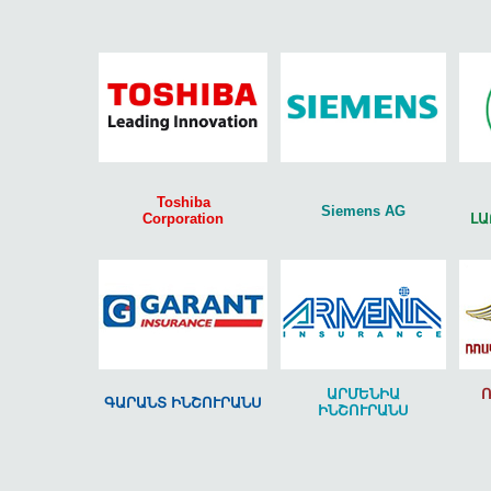
Toshiba
Siemens AG
Corporation
ԼԱ
ԱՐՄԵՆԻԱ
ԳԱՐԱՆՏ ԻՆՇՈՒՐԱՆՍ
ԻՆՇՈՒՐԱՆՍ