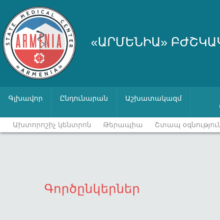
«ԱՐՄԵՆԻԱ» ԲԺՇԿԱ
Գլխավոր
Ընդունարան
Աշխատակազմ
Ախտորոշիչ կենտրոն
Թերապիա
Շտապ օգնությու
Գործընկերներ