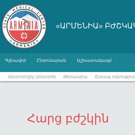
«ԱՐՄԵՆԻԱ» ԲԺՇԿԱ
Գլխավոր
Ընդունարան
Աշխատակազմ
Ախտորոշիչ կենտրոն
Թերապիա
Շտապ օգնությու
Հարց բժշկին