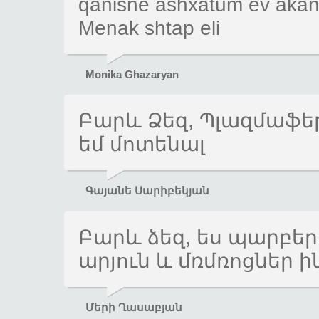
qanisne ashxatum ev akan
Menak shtap eli
Monika Ghazaryan
Բարև Ձեզ, Պլազմաֆեր
եմ մոտենալ
Գայանե Սարիբեկյան
Բարև ձեզ, ես պարբեր
արյուն և մռմռոցներ ին
Մերի Ղասաբյան