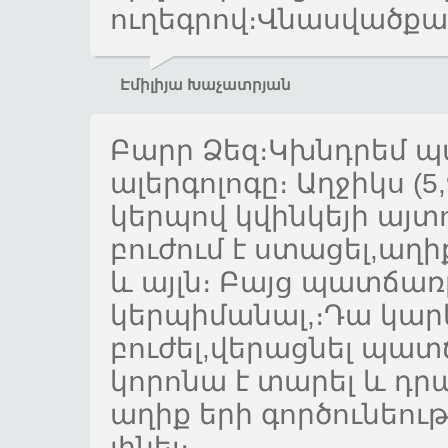
ուղեգրով։Վնասվածքա
Էմիլիյա Խաչատրյան
Բարր Ձեզ։Կխնդրեմ
ալերգոլոգը։ Աղջիկս (
կերպով կվինկեյի այ
բուժում է ստացել,աղ
և այլն։ Բայց պատճառ
կերպիմանալ,։Դա կարե
բուժել,վերացնել պա
կորոնա է տարել և դր
աղիք երի գործունեու
լինել։