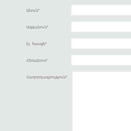
Անուն
Ազգանուն
Էլ. հասցե
Հեռախոս
Հաղորդագրություն