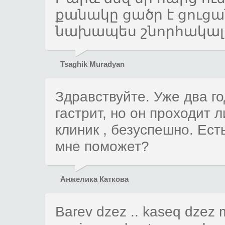
քանակը ցածր է ցուցան
նախապես շնորհակալո
Tsaghik Muradyan
Здравствуйте. Уже два г
гастрит, но он проходит 
клиник , безуспешно. Ест
мне поможет?
Анжелика Каткова
Barev dzez .. kaseq dzez 