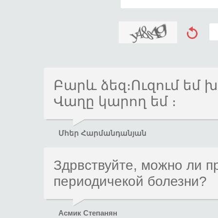
Բարև ձեզ։Ուզում եմ 
Վաղը կարող եմ ։
Մհեր Հարմանդանյան
Здрвствуйте, можно ли п
периодичекой болезни?
Асмик Степанян