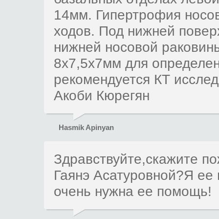
14мм. Гипертрофия носо
ходов. Под нижней повер
нижней носовой раковин
8х7,5х7мм для определен
рекомендуется КТ исслед
Акоби Кюрегян
Hasmik Apinyan
Здравствуйте,скажите по
Гаянэ Асатуровной?Я ее 
очень нужна ее помощь!