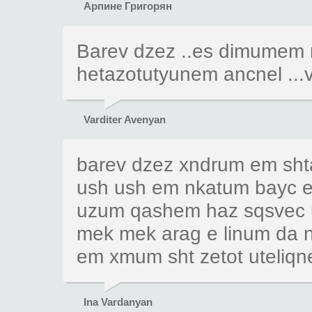
Арпине Григорян
Barev dzez ..es dimumem n
hetazotutyunem ancnel ...
Varditer Avenyan
barev dzez xndrum em sht
ush ush em nkatum bayc er
uzum qashem haz sqsvec u
mek mek arag e linum da 
em xmum sht zetot uteliqne
Ina Vardanyan