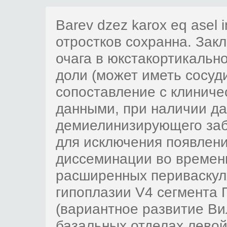
Barev dzez karox eq asel
отростков сохранна. Зак
очага в юкстакортикальн
доли (может иметь сосуд
сопоставление с клиниче
данными, при наличии д
демиелинизирующего за
для исключения появлени
диссеминации во времени
расширенных периваскул
гипоплазии V4 сегмента 
(вариантное развитие Вил
базальных отделах левой