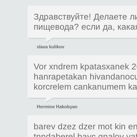
Здравствуйте! Делаете 
пищевода? если да, кака
slava kulikov
Vor xndrem kpatasxanek 2
hanrapetakan hivandanocum
korcrelem cankanumem ka
Hermine Hakobyan
barev dzez dzer mot kin e
tnndaberel bayc gnalov vat