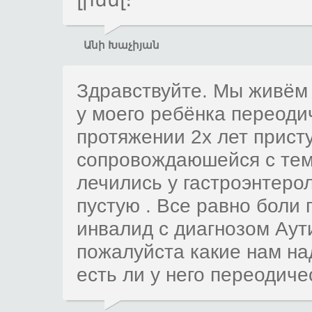
Անի Խաչիյան
Здравствуйте. Мы живём 
у моего ребёнка переодич
протяжении 2х лет прист
сопровождаюшейся с тем
лечились у гастроэнтерол
пустую . Все равно боли 
инвалид с диагнозом Аут
пожалуйста какие нам на
есть ли у него переодиче